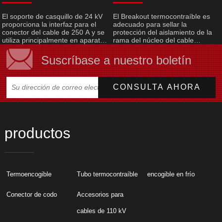
El soporte de casquillo de 24 kV
El Breakout termocontraíble es
proporciona la interfaz para el
adecuado para sellar la
conector del cable de 250 A y se
protección del aislamiento de la
utiliza principalmente en aparatos
rama del núcleo del cable
con aislamiento de aceite (R-
multinúcleo, operación
temp, hidrocarburo o silicio),
conveniente, rendimiento
Suscríbase a nuestro boletín
incluidos interruptores,
confiable y larga vida útil.
transformadores y
Generalmente se utiliza con
condensadores. El buje del
terminal de cable interior
aparato está moldeado con
termorretráctil de 1 KV, 10 KV, 35
caucho epoxi de alta calidad, que
KV o terminación de cable
cumple con los requisitos de la
exterior. HUYI de acuerdo con la
norma EN50180/EN50181
marca de accesorios para cables
DIN47636/HN52-S-61.
y productos termorretráctiles a
través de la constante
productos
investigación y desarrollo de la
ciencia y la tecnología, ha
alcanzado el nivel más avanzado
nacional e internacional, en el
país y en el extranjero goza de
Termoencogible
Tubo termocontraíble
encogible en frío
una gran reputación, los
productos se venden bien en
todo el país y mundo
Conector de codo
Accesorios para
cables de 110 kV