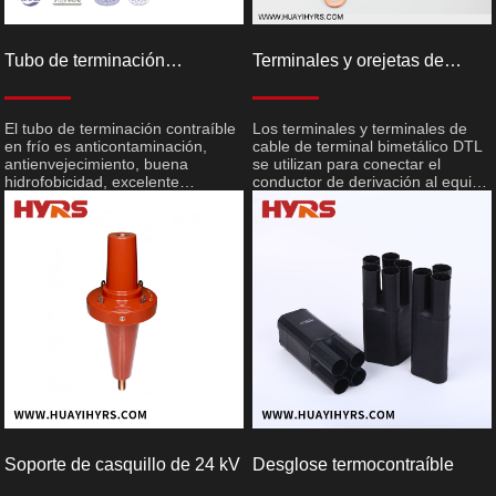
Tubo de terminación
Terminales y orejetas de
contraíble en frío
cable de terminal bimetálico
DTL
El tubo de terminación contraíble
Los terminales y terminales de
en frío es anticontaminación,
cable de terminal bimetálico DTL
antienvejecimiento, buena
se utilizan para conectar el
hidrofobicidad, excelente
conductor de derivación al equipo
resistencia al frío y al calor,
de alimentación (transformador,
especialmente adecuado para
disyuntor, interruptor de
áreas de gran altitud, áreas frías,
desconexión, etc.) o al casquillo
áreas húmedas, áreas de niebla
de pared de la subestación. Los
salina y áreas de alta
conectores de aluminio también
contaminación. El tubo de
se utilizan para conectar el
terminación contraíble en frío se
conductor de derivación del
puede vender por separado a
conector en T.
granel.
Soporte de casquillo de 24 kV
Desglose termocontraíble