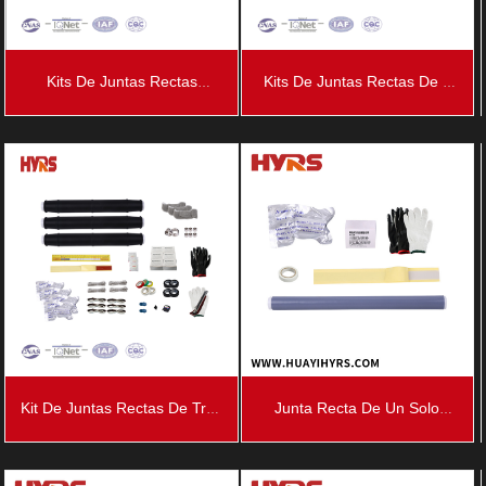
Kits De Juntas Rectas
Kits De Juntas Rectas De 3
Termocontraíbles De 3
Núcleos Contraíbles En Frío
Núcleos De 35 KV
De 11 KV
Kit De Juntas Rectas De Tres
Junta Recta De Un Solo
Núcleos Contraíbles En Frío
Núcleo Contraíble En Frío De