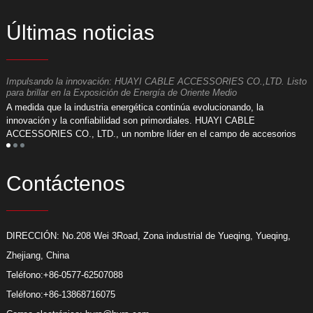
Últimas noticias
Impulsando la innovación: HUAYI CABLE ACCESSORIES CO.,LTD. Listo
C
para brillar en la Exposición de Energía de Oriente Medio
L
n
A medida que la industria energética continúa evolucionando, la
a
innovación y la confiabilidad son primordiales. HUAYI CABLE
e
ACCESSORIES CO., LTD., un nombre líder en el campo de accesorios
f
para cables, se enorgullece de anunciar su participación en la próxima
Exposición de Energía de Oriente Medio.
Contáctenos
DIRECCIÓN: No.208 Wei 3Road, Zona industrial de Yueqing, Yueqing,
Zhejiang, China
Teléfono:
+86-0577-62507088
Teléfono:
+86-13868716075