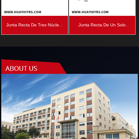
Junta Recta De Tres Núcleos
Junta Recta De Un Solo
Termorretráctil De 35 KV
Núcleo Termorretráctil De 35
KV