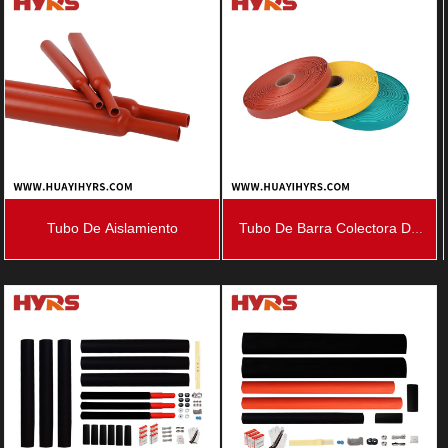
De 11 KV
1kV
Tubo De Aislamiento
Tubo De Barra Colectora De
10kV Y 35kV